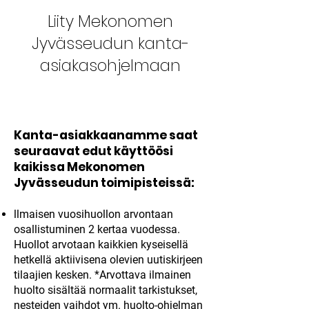
Liity Mekonomen
Jyvässeudun kanta-
asiakasohjelmaan
Kanta-asiakkaanamme saat
seuraavat edut käyttöösi
kaikissa Mekonomen
Jyvässeudun toimipisteissä:
llmaisen vuosihuollon arvontaan
osallistuminen 2 kertaa vuodessa.
Huollot arvotaan kaikkien kyseisellä
hetkellä aktiivisena olevien uutiskirjeen
tilaajien kesken. *Arvottava ilmainen
huolto sisältää normaalit tarkistukset,
nesteiden vaihdot ym. huolto-ohjelman