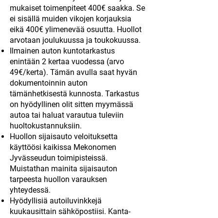
mukaiset toimenpiteet 400€ saakka. Se
ei sisällä muiden vikojen korjauksia
eikä 400€ ylimenevää osuutta. Huollot
arvotaan joulukuussa ja toukokuussa.
Ilmainen auton kuntotarkastus
enintään 2 kertaa vuodessa (arvo
49€/kerta). Tämän avulla saat hyvän
dokumentoinnin auton
tämänhetkisestä kunnosta. Tarkastus
on hyödyllinen olit sitten myymässä
autoa tai haluat varautua tuleviin
huoltokustannuksiin.
Huollon sijaisauto veloituksetta
käyttöösi kaikissa Mekonomen
Jyvässeudun toimipisteissä.
Muistathan mainita sijaisauton
tarpeesta huollon varauksen
yhteydessä.
Hyödyllisiä autoiluvinkkejä
kuukausittain sähköpostiisi. Kanta-