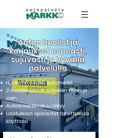
Auton huollot ja
korjaukset nopeasti,
sujuvasti ja
hyvällä
palvelulla
Huollamme kaikki automerkit
2 vuoden lisätakuu kaikkiin töihin ja
osiin
Autosi merkkitakuu säilyy
Laadukkaat sijaisautot tarvittaessa
käyttöösi